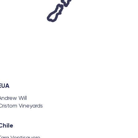
EUA
Andrew Will
Cristom Vineyards
Chile
Tara Ventisquero