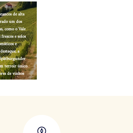
rancos de alta
derado um dos
as, como o Vale
frescos e solos
omáticos e
destaque, a
 Spätburgunder
um terroir único
res de vinhos