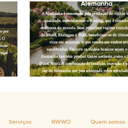
Alemanha
A Alemanha é renomada pela produção de vinhos b
qualidade, especialmente o Riesling, que é consi
melhores do mundo. Suas principais regiões vinícol
do por
do Mosel, Rheingau e Pfalz, beneficiam-se de climas 
. O
ricos em minerais, o que resulta em vinhos ar
nicas
equilibrados. Embora os vinhos brancos sejam o 
tugal
Alemanha também produz tintos notáveis, como o
(Pinot Noir). A combinação de tradição, inovação e 
faz da Alemanha um país admirado pelos apreciado
elegantes e versáteis.
Serviços
NWWO
Quem somos