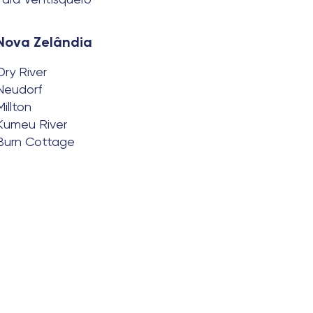
Nova Zelândia
Dry River
Neudorf
Millton
Kumeu River
Burn Cottage